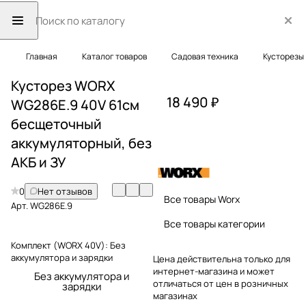
Главная
Каталог товаров
Садовая техника
Кусторезы
Кусторез WORX
18 490 ₽
WG286E.9 40V 61см
бесщеточный
аккумуляторный, без
АКБ и ЗУ
0
Нет отзывов
Все товары Worx
Арт.
WG286E.9
Все товары категории
Комплект (WORX 40V):
Без
аккумулятора и зарядки
Цена действительна только для
интернет-магазина и может
Без аккумулятора и
отличаться от цен в розничных
зарядки
магазинах