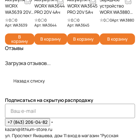
WORX
WORX WA3644
WORX WA3645
устройство
WA3639 20V
PRO 20V 4Ач
PRO 20V 5Ач
WORX WA3880
2Ач
20V 2А
0
0
0
0
0
0
0
0
Арт.
WA3880
Арт.
WA3639
Арт.
WA3644
Арт.
WA3645
В
В корзину
В корзину
В корзину
корзину
Отзывы
Загрузка отзывов...
Назад к списку
Подписаться
на скрытую распродажу
+7 (843) 206-04-82
kazan@lithium-store.ru
ул. Проспект Ямашева, дом 11 вход в магазин “Русская