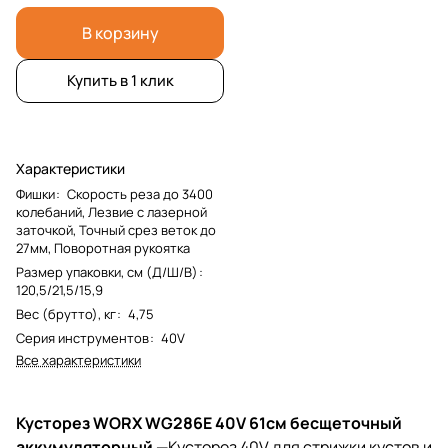
В корзину
Купить в 1 клик
Характеристики
Фишки
:
Скорость реза до 3400
колебаний, Лезвие с лазерной
заточкой, Точный срез веток до
27мм, Поворотная рукоятка
Размер упаковки, см (Д/Ш/В)
:
120,5/21,5/15,9
Вес (брутто), кг
:
4,75
Серия инструментов
:
40V
Все характеристики
Кусторез WORX WG286E 40V 61см бесщеточный
аккумуляторный
—Кусторез 40V для стрижки кустов и