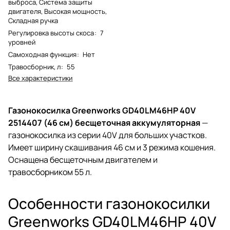
выброса, Система защиты
двигателя, Высокая мощность,
Складная ручка
Регулировка высоты скоса
:
7
уровней
Самоходная функция
:
Нет
Травосборник, л
:
55
Все характеристики
Газонокосилка Greenworks GD40LM46HP 40V
2514407 (46 см) бесщеточная аккумуляторная
—
газонокосилка из серии 40V для больших участков.
Имеет ширину скашивания 46 см и 3 режима кошения.
Оснащена бесщеточным двигателем и
травосборником 55 л.
Особенности газонокосилки
Greenworks GD40LM46HP 40V