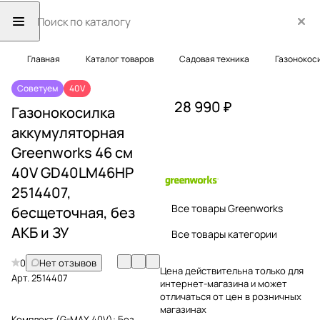
Главная
Каталог товаров
Садовая техника
Газонокос
Советуем
40V
28 990 ₽
Газонокосилка
аккумуляторная
Greenworks 46 см
40V GD40LM46HP
2514407,
Все товары Greenworks
бесщеточная, без
АКБ и ЗУ
Все товары категории
0
Нет отзывов
Цена действительна только для
Арт.
2514407
интернет-магазина и может
отличаться от цен в розничных
магазинах
Комплект (G-MAX 40V):
Без