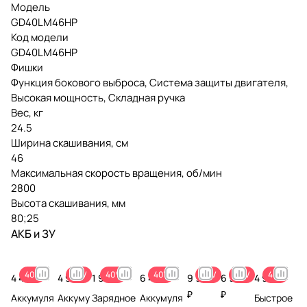
Модель
GD40LM46HP
Код модели
GD40LM46HP
Фишки
Функция бокового выброса, Система защиты двигателя,
Высокая мощность, Складная ручка
Вес, кг
24.5
Ширина скашивания, см
46
Максимальная скорость вращения, об/мин
2800
Высота скашивания, мм
80;25
АКБ и ЗУ
40V
40V
40V
40V
40V
40V
40V
4 490 ₽
4 990 ₽
1 990 ₽
6 490 ₽
9 990
6 990
4 990 ₽
₽
₽
Аккумуля
Аккуму
Зарядное
Аккумуля
Быстрое