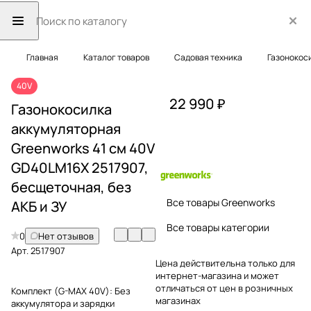
Главная
Каталог товаров
Садовая техника
Газонокос
40V
22 990 ₽
Газонокосилка
аккумуляторная
Greenworks 41 см 40V
GD40LM16X 2517907,
бесщеточная, без
Все товары Greenworks
АКБ и ЗУ
Все товары категории
0
Нет отзывов
Арт.
2517907
Цена действительна только для
интернет-магазина и может
отличаться от цен в розничных
Комплект (G-MAX 40V):
Без
магазинах
аккумулятора и зарядки