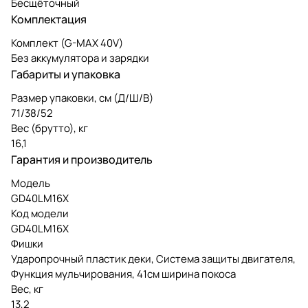
Бесщёточный
Комплектация
Комплект (G-MAX 40V)
Без аккумулятора и зарядки
Габариты и упаковка
Размер упаковки, см (Д/Ш/В)
71/38/52
Вес (брутто), кг
16,1
Гарантия и производитель
Модель
GD40LM16X
Код модели
GD40LM16X
Фишки
Ударопрочный пластик деки, Система защиты двигателя,
Функция мульчирования, 41см ширина покоса
Вес, кг
13,2