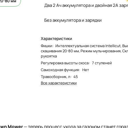
20-80 мм
Два 2 Ач аккумулятора и двойная 2А зар
Без аккумулятора и зарядки
Характеристики
Фишки
:
Интеллектуальная система Intellicut, В
скашивания 20-80 мм, Режим мульчирования, Ск
рукоятка
Регулировка высоты скоса
:
7 ступеней
Самоходная функция
:
Нет
Травосборник, л
:
45
Все характеристики
awn Mower
— теперь процесс ухода за газоном станет гора