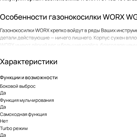
Особенности газонокосилки WORX WG
Газонокосилки WORX крепко войдут в ряды Ваших инструмен
детали действующие — ничего лишнего. Корпус сужен впло
WORX имеют лёгкий вес и большие колёса, благодаря чему
Модель WORX WX743E работает от двух аккумуляторов WO
Характеристики
качество резки даже самой плотной травы. Ширина скашив
травосборник на 45 л, индикатор заполненности мешка, к
Функции и возможности
Универсальные аккумуляторы PowerS
Боковой выброс
Да
Функция мульчирования
Газонокосилка WORX WORX WG743E 40V работает от универ
Да
батареи совместимы со всей аккумуляторной техникой WOR
Самоходная функция
Для питания техники 20V нужна 1 батарея PowerShare 20
Нет
Для 40V — 2 батареи PowerShare 20V.
Turbo режим
Да