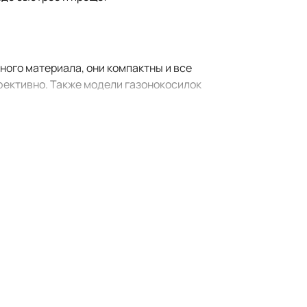
ного материала, они компактны и все
фективно. Также модели газонокосилок
зонокосилка обеспечивает стабильное
 У модели предусмотрен быстросъёмный
сти скашивания.
Share ёмкостью 2 Ач, 4 Ач и 6 Ач. Эти