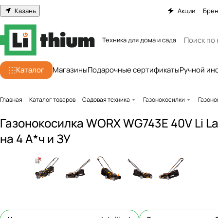
Казань
Акции
Бре
Техника для дома и сада
Каталог
Магазины
Подарочные сертификаты
Ручной ин
Главная
Каталог товаров
Садовая техника
Газонокосилки
Газоно
Газонокосилка WORX WG743E 40V Li L
на 4 А*ч и ЗУ