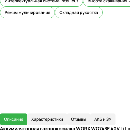
Интеллектуальная система Intellicut
Высота скашивания 
Режим мульчирования
Складная рукоятка
Описание
Характеристики
Отзывы
АКБ и ЗУ
Аккумуляторная газонокосилка WORX WG743E 40V Li L