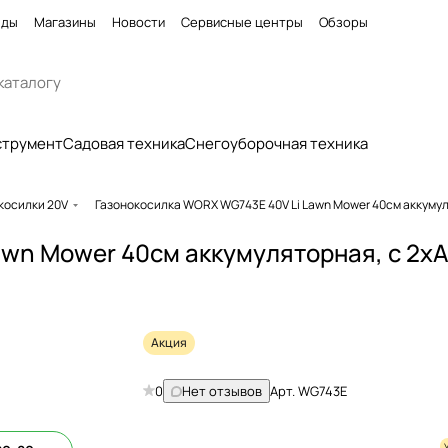
нды
Магазины
Новости
Сервисные центры
Обзоры
струмент
Садовая техника
Снегоуборочная техника
косилки 20V
Газонокосилка WORX WG743E 40V Li Lawn Mower 40см аккуму
awn Mower 40см аккумуляторная, с 2х
Акция
0
Нет отзывов
Арт.
WG743E