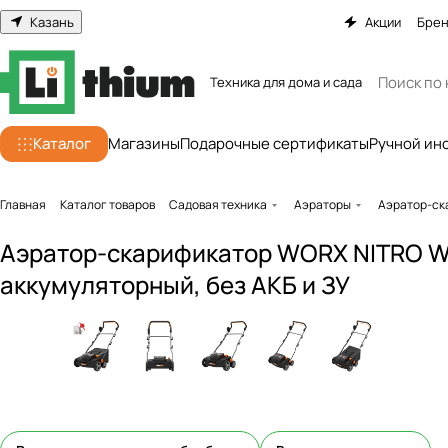
Казань
Акции
Бре
Техника для дома и сада
Каталог
Магазины
Подарочные сертификаты
Ручной ин
Главная
Каталог товаров
Садовая техника
Аэраторы
Аэратор-ск
Аэратор-скарификатор WORX NITRO W
аккумуляторный, без АКБ и ЗУ