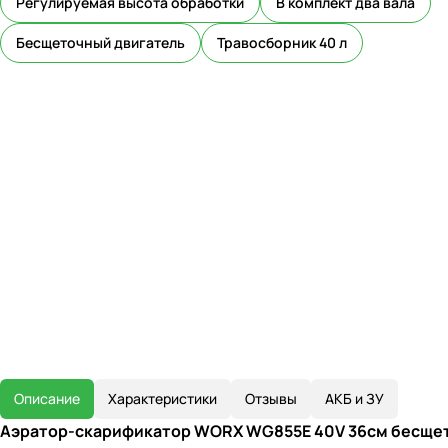
Регулируемая высота обработки
В комплект два вала
Бесщеточный двигатель
Травосборник 40 л
Описание
Характеристики
Отзывы
АКБ и ЗУ
Аэратор-скарификатор WORX WG855E 40V 36см бесще