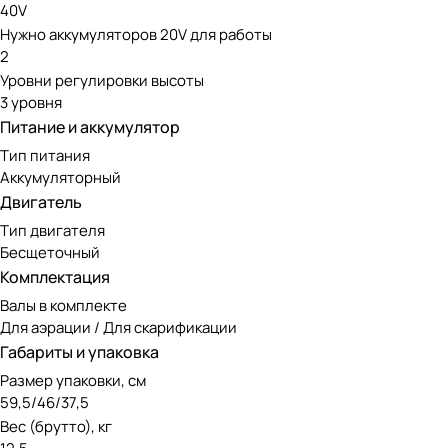
40V
Аэратор-скарификатор WORX WG855E работает от универса
Нужно аккумуляторов 20V для работы
батареи совместимы со всей аккумуляторной техникой WOR
2
Для питания техники 20V нужна 1 батарея PowerShare 20
Уровни регулировки высоты
3 уровня
Для 40V — 2 батареи PowerShare 20V.
Питание и аккумулятор
Для 80V — 4 батареи PowerShare 20V.
Тип питания
Аккумуляторный
Двигатель
Тип двигателя
Бесщеточный
Комплектация
Валы в комплекте
Для аэрации / Для скарификации
Габариты и упаковка
Размер упаковки, см
59,5/46/37,5
Вес (брутто), кг