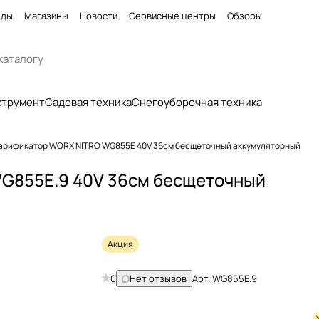
нды
Магазины
Новости
Сервисные центры
Обзоры
струмент
Садовая техника
Снегоуборочная техника
арификатор WORX NITRO WG855E 40V 36см бесщеточный аккумуляторный
G855E.9 40V 36см бесщеточный
Акция
0
Нет отзывов
Арт.
WG855E.9