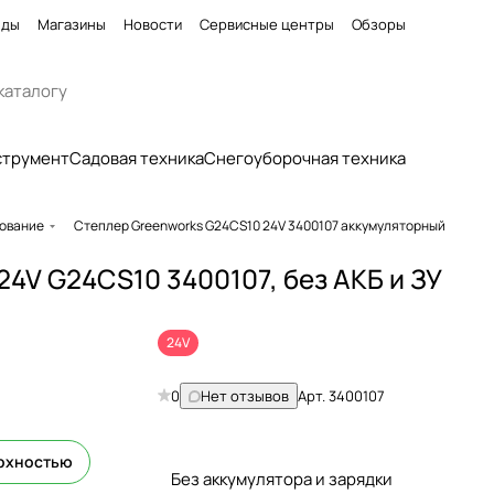
нды
Магазины
Новости
Сервисные центры
Обзоры
струмент
Садовая техника
Снегоуборочная техника
ование
Степлер Greenworks G24CS10 24V 3400107 аккумуляторный
4V G24CS10 3400107, без АКБ и ЗУ
24V
0
Нет отзывов
Арт.
3400107
ерхностью
Без аккумулятора и зарядки