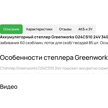
Описание
Характеристики
Отзывы
АКБ и ЗУ
Аккумуляторный степлер Greenworks G24CS10 24V 34
забивания 60 скоб/мин, лоток для скоб/ гвоздей 85 шт. Ос
Особенности степлера Greenwork
Степлер Greenworks G24CS10 24V поможет аккуратно скреп
для точной забивки. Бесключевая регулировка глубины за
Скорость забивания составляет 60 скоб/мин, что позволяе
Видео
удар в соответствии с типом материала. Для данной модели
что обеспечивает инструменту долгую работу без заправки
Аккумуляторная линейка Greenwo