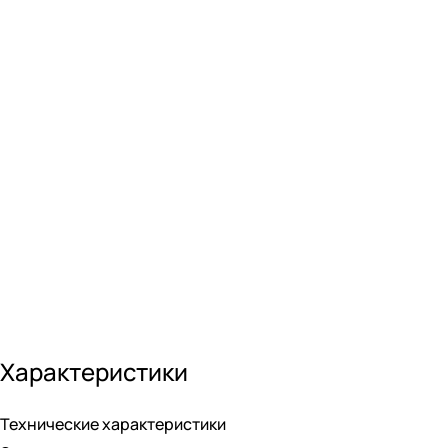
Модель работает от аккумуляторной батареи 24V, совмест
Greenworks, в которой представлены инструменты для люб
Характеристики
Технические характеристики