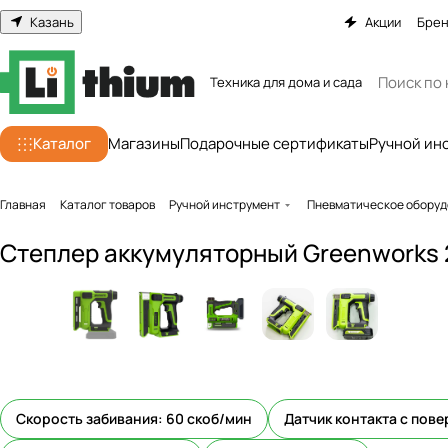
Казань
Акции
Бре
Техника для дома и сада
Каталог
Магазины
Подарочные сертификаты
Ручной ин
Главная
Каталог товаров
Ручной инструмент
Пневматическое оборуд
Степлер аккумуляторный Greenworks 2
Скорость забивания: 60 скоб/мин
Датчик контакта с пов