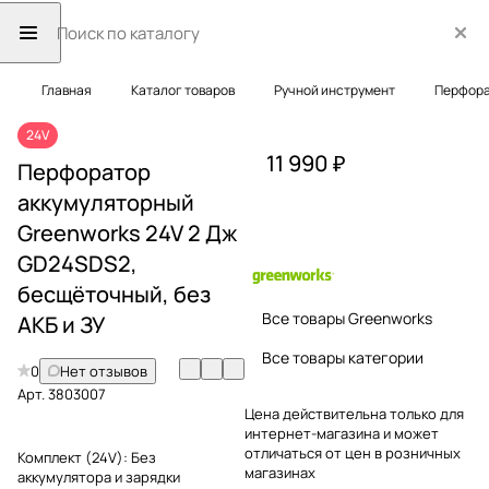
Главная
Каталог товаров
Ручной инструмент
Перфор
24V
11 990 ₽
Перфоратор
аккумуляторный
Greenworks 24V 2 Дж
GD24SDS2,
бесщёточный, без
Все товары Greenworks
АКБ и ЗУ
Все товары категории
0
Нет отзывов
Арт.
3803007
Цена действительна только для
интернет-магазина и может
отличаться от цен в розничных
Комплект (24V):
Без
магазинах
аккумулятора и зарядки