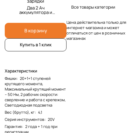
зарядки
Все товары категории
Два 2 Ач
аккумулятора и
зарядка и кейс
Цена действительна только для
интернет-магазина и может
В корзину
отличаться от цен в розничных
магазинах
Купить в 1 клик
Характеристики
Фишки
:
20+1+1 ступеней
крутящего момента,
Максимальный крутящий момент
– 50 Нм, 2 рабочих скорости:
сверление и работа с крепежом,
Светодиодная подсветка
Вес (брутто), кг
:
4,1
Серия инструментов
:
20V
Гарантия
:
2 года + 1 год при
регистрации