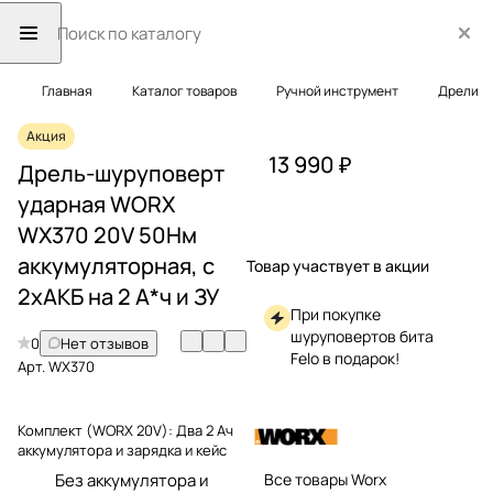
Главная
Каталог товаров
Ручной инструмент
Дрели
Акция
13 990 ₽
Дрель-шуруповерт
ударная WORX
WX370 20V 50Нм
аккумуляторная, с
Товар участвует в акции
2хАКБ на 2 А*ч и ЗУ
При покупке
шуруповертов бита
0
Нет отзывов
Felo в подарок!
Арт.
WX370
Комплект (WORX 20V):
Два 2 Ач
аккумулятора и зарядка и кейс
Без аккумулятора и
Все товары Worx