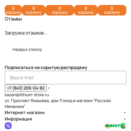
2944007
2944507
Greenworks
2944607
Greenworks
В
В
В
В
В
(20 шт.)
(60 шт.)
2944407 (70
(90 шт.)
2944207 (40
корзину
корзину
корзину
корзину
корзину
шт.)
шт.)
Отзывы
Загрузка отзывов...
Назад к списку
Подписаться
на скрытую распродажу
+7 (843) 206-04-82
kazan@lithium-store.ru
ул. Проспект Ямашева, дом 11 вход в магазин “Русская
Механика”
Интернет-магазин
Информация