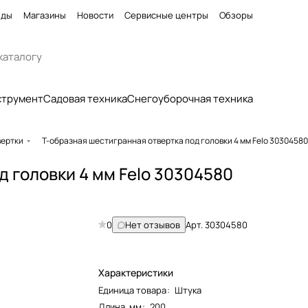
нды
Магазины
Новости
Сервисные центры
Обзоры
струмент
Садовая техника
Снегоуборочная техника
вертки
Т-образная шестигранная отвертка под головки 4 мм Felo 30304580
д головки 4 мм Felo 30304580
0
Нет отзывов
Арт.
30304580
Характеристики
Единица товара
:
Штука
Длина, мм
:
200