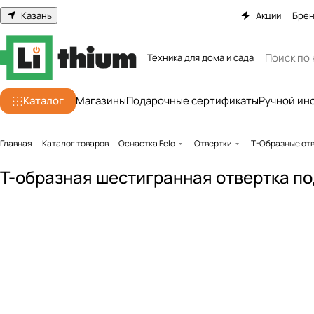
Казань
Акции
Бре
Техника для дома и сада
Каталог
Магазины
Подарочные сертификаты
Ручной ин
Главная
Каталог товаров
Оснастка Felo
Отвертки
Т-Образные от
Т-образная шестигранная отвертка по