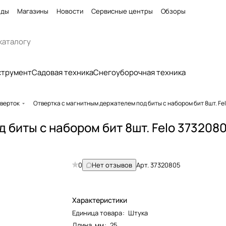
нды
Магазины
Новости
Сервисные центры
Обзоры
струмент
Садовая техника
Снегоуборочная техника
тверток
Отвертка с магнитным держателем под биты с набором бит 8шт. Fe
 биты с набором бит 8шт. Felo 373208
0
Нет отзывов
Арт.
37320805
Характеристики
Единица товара
:
Штука
Длина, мм
:
25