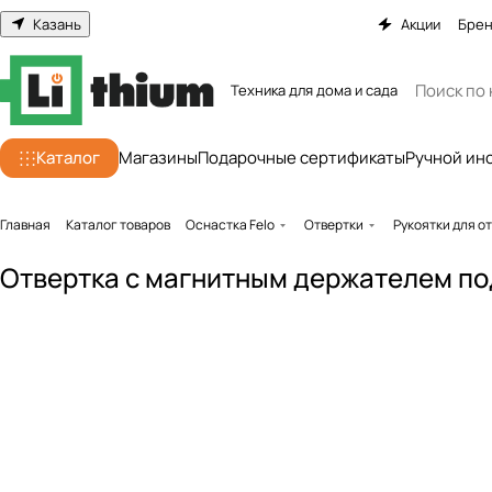
Казань
Акции
Бре
Техника для дома и сада
Каталог
Магазины
Подарочные сертификаты
Ручной ин
Главная
Каталог товаров
Оснастка Felo
Отвертки
Рукоятки для о
Отвертка с магнитным держателем под