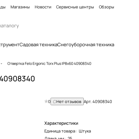
нды
Магазины
Новости
Сервисные центры
Обзоры
струмент
Садовая техника
Снегоуборочная техника
Отвертка Felo Ergonic Torx Plus IP8x60 40908340
0 40908340
0
Нет отзывов
Арт.
40908340
Характеристики
Единица товара
:
Штука
Длина, мм
:
25