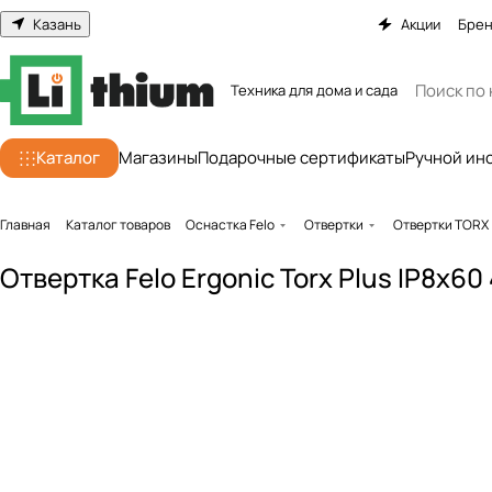
Казань
Акции
Бре
Техника для дома и сада
Каталог
Магазины
Подарочные сертификаты
Ручной ин
Главная
Каталог товаров
Оснастка Felo
Отвертки
Отвертки TORX
Отвертка Felo Ergonic Torx Plus IP8x6