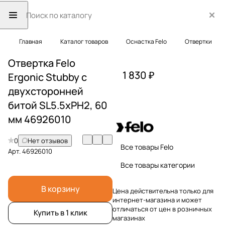
Главная
Каталог товаров
Оснастка Felo
Отвертки
Отвертка Felo
1 830 ₽
Ergonic Stubby с
двухсторонней
битой SL5.5хPH2, 60
мм 46926010
0
Нет отзывов
Все товары Felo
Арт.
46926010
Все товары категории
В корзину
Цена действительна только для
интернет-магазина и может
отличаться от цен в розничных
Купить в 1 клик
магазинах