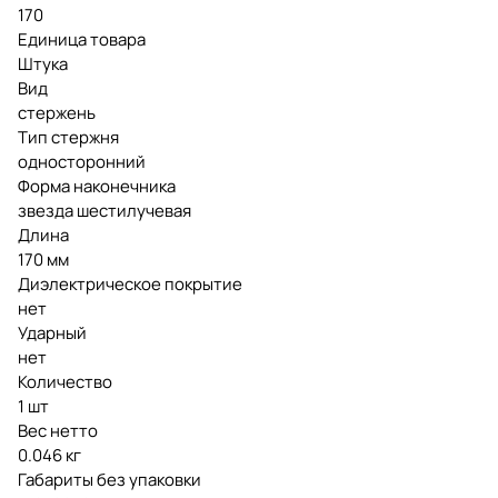
170
Единица товара
Штука
Вид
стержень
Тип стержня
односторонний
Форма наконечника
звезда шестилучевая
Длина
170 мм
Диэлектрическое покрытие
нет
Ударный
нет
Количество
1 шт
Вес нетто
0.046 кг
Габариты без упаковки