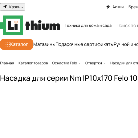
Казань
Акции
Бре
Техника для дома и сада
Каталог
Магазины
Подарочные сертификаты
Ручной ин
Главная
Каталог товаров
Оснастка Felo
Отвертки
Насадки для от
Насадка для серии Nm IP10x170 Felo 1