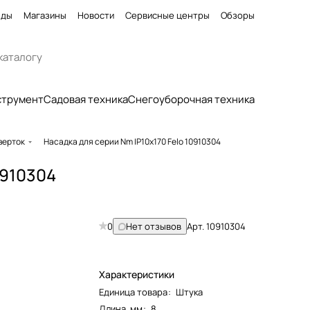
нды
Магазины
Новости
Сервисные центры
Обзоры
струмент
Садовая техника
Снегоуборочная техника
верток
Насадка для серии Nm IP10x170 Felo 10910304
0910304
0
Нет отзывов
Арт.
10910304
Характеристики
Единица товара
:
Штука
Длина, мм
:
8