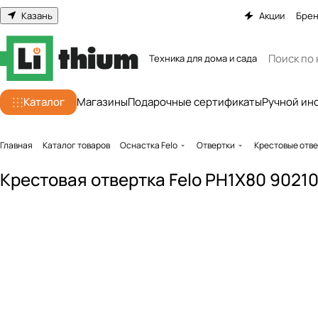
Казань
Акции
Бре
Техника для дома и сада
Каталог
Магазины
Подарочные сертификаты
Ручной ин
Главная
Каталог товаров
Оснастка Felo
Отвертки
Крестовые отв
Крестовая отвертка Felo PH1X80 9021