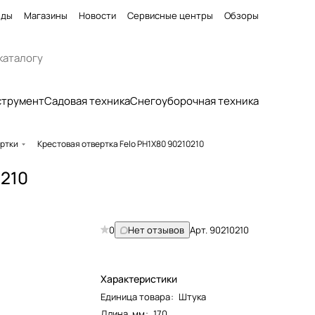
нды
Магазины
Новости
Сервисные центры
Обзоры
струмент
Садовая техника
Снегоуборочная техника
ертки
Крестовая отвертка Felo PH1X80 90210210
0210
0
Нет отзывов
Арт.
90210210
Характеристики
Единица товара
:
Штука
Длина, мм
:
170