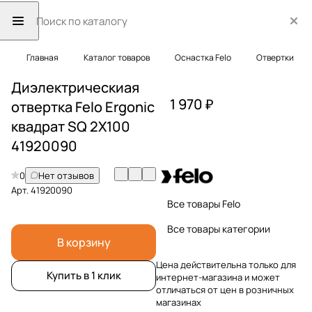
Главная
Каталог товаров
Оснастка Felo
Отвертки
Диэлектрическиая
1 970 ₽
отвертка Felo Ergonic
квадрат SQ 2X100
41920090
0
Нет отзывов
Арт.
41920090
Все товары Felo
Все товары категории
В корзину
Цена действительна только для
Купить в 1 клик
интернет-магазина и может
отличаться от цен в розничных
магазинах