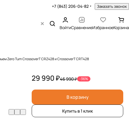
+7 (843) 206-04-82
Заказать звонок
Войти
Сравнение
Избранное
Корзина
ьем Zero Turn CrossoverT CRZ428 и CrossoverT CRT428
29 990 ₽
46 990 ₽
-36%
8
В корзину
Купить в 1 клик