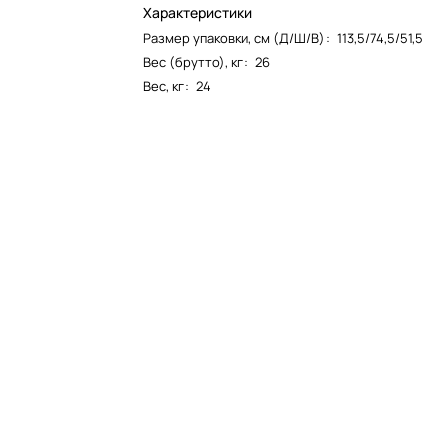
Характеристики
Размер упаковки, см (Д/Ш/В)
:
113,5/74,5/51,5
Вес (брутто), кг
:
26
Вес, кг
:
24