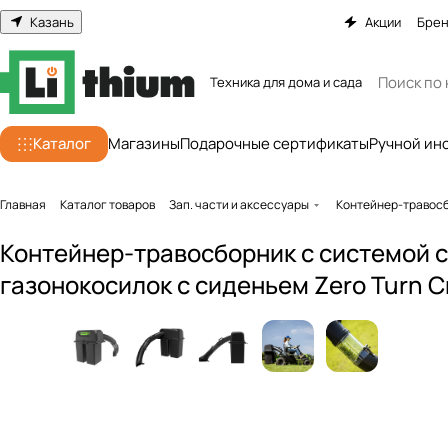
Казань
Акции
Бре
Техника для дома и сада
Каталог
Магазины
Подарочные сертификаты
Ручной ин
Главная
Каталог товаров
Зап. части и аксессуары
Контейнер-травосбо
Контейнер-травосборник с системой с
газонокосилок с сиденьем Zero Turn 