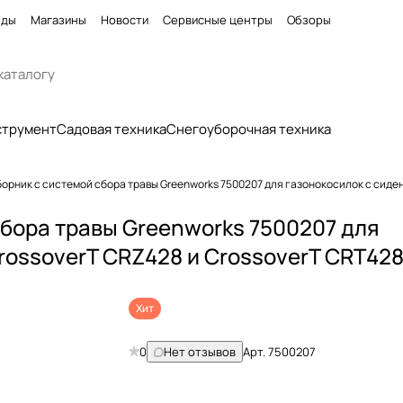
нды
Магазины
Новости
Сервисные центры
Обзоры
струмент
Садовая техника
Снегоуборочная техника
рник с системой сбора травы Greenworks 7500207 для газонокосилок с сиден
бора травы Greenworks 7500207 для
CrossoverT CRZ428 и CrossoverT CRT42
Хит
0
Нет отзывов
Арт.
7500207