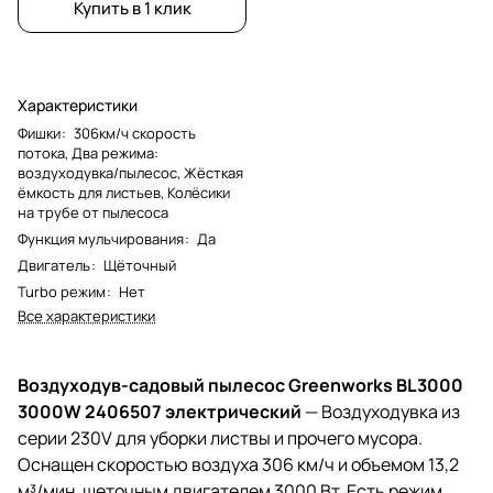
Купить в 1 клик
Характеристики
Фишки
:
306км/ч скорость
потока, Два режима:
воздуходувка/пылесос, Жёсткая
ёмкость для листьев, Колёсики
на трубе от пылесоса
Функция мульчирования
:
Да
Двигатель
:
Щёточный
Turbo режим
:
Нет
Все характеристики
Воздуходув-садовый пылесос Greenworks BL3000
3000W 2406507 электрический
— Воздуходувка из
серии 230V для уборки листвы и прочего мусора.
Оснащен скоростью воздуха 306 км/ч и объемом 13,2
м³/мин, щеточным двигателем 3000 Вт. Есть режим