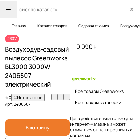
Главная
Каталог товаров
Садовая техника
Воздуходу
230V
9 990 ₽
Воздуходув-садовый
пылесос Greenworks
BL3000 3000W
2406507
электрический
Все товары Greenworks
0
Нет отзывов
Все товары категории
Арт.
2406507
Цена действительна только для
интернет-магазина и может
В корзину
отличаться от цен в розничных
магазинах