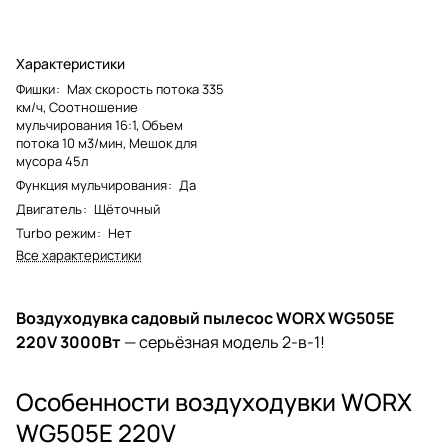
Характеристики
Фишки
:
Max скорость потока 335
км/ч, Соотношение
мульчирования 16:1, Объем
потока 10 м3/мин, Мешок для
мусора 45л
Функция мульчирования
:
Да
Двигатель
:
Щёточный
Turbo режим
:
Нет
Все характеристики
Воздуходувка садовый пылесос WORX WG505E
220V 3000Вт
— серьёзная модель 2-в-1!
Особенности воздуходувки WORX
WG505E 220V