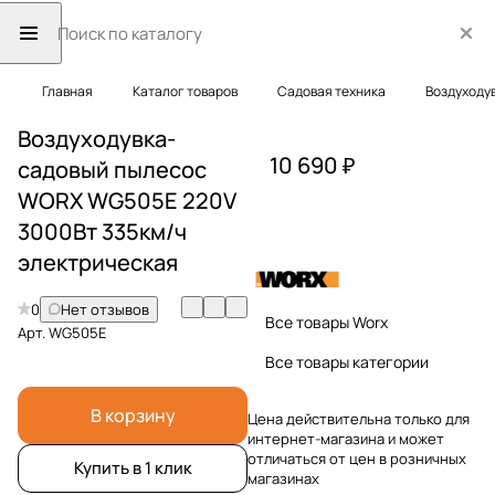
Главная
Каталог товаров
Садовая техника
Воздуходу
Воздуходувка-
10 690 ₽
садовый пылесос
WORX WG505E 220V
3000Вт 335км/ч
электрическая
0
Нет отзывов
Все товары Worx
Арт.
WG505E
Все товары категории
В корзину
Цена действительна только для
интернет-магазина и может
отличаться от цен в розничных
Купить в 1 клик
магазинах