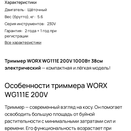
Характеристики
Двигатель
:
Щёточный
Вес (брутто), кг
:
5.6
Серия инструментов
:
230V
Гарантия
:
2 года + 1 год при
регистрации
Все характеристики
Триммер WORX WG111E 200V 1000Вт 38см
электрический
— компактная и лёгкая модель!
Особенности триммера WORX
WG111E 200V
Триммер — современный взгляд на косу. Он помогает
освободить большую площадь от буйной
растительности с минимальными затратами сил и
времени. Его функциональность возрастает при