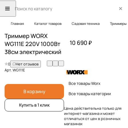
Главная
Каталог товаров
Садовая техника
Триммеры
Триммер WORX
10 690 ₽
WG111E 220V 1000Вт
38см электрический
0
Нет отзывов
Арт.
WG111E
Все товары Worx
В корзину
Все товары категории
Купить в 1 клик
Цена действительна только для
интернет-магазина и может
отличаться от цен в розничных
магазинах