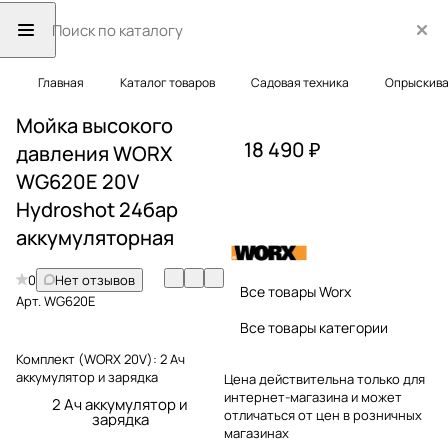
Главная
Каталог товаров
Садовая техника
Опрыскива
Мойка высокого
18 490 ₽
давления WORX
WG620E 20V
Hydroshot 24бар
аккумуляторная
0
Нет отзывов
Все товары Worx
Арт.
WG620E
Все товары категории
Комплект (WORX 20V):
2 Ач
аккумулятор и зарядка
Цена действительна только для
интернет-магазина и может
2 Ач аккумулятор и
отличаться от цен в розничных
зарядка
магазинах