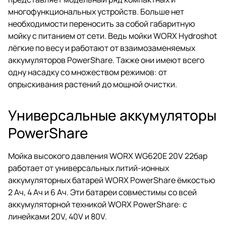
многофункциональных устройств. Больше нет
необходимости переносить за собой габаритную
мойку с питанием от сети. Ведь мойки WORX Hydroshot
лёгкие по весу и работают от взаимозаменяемых
аккумуляторов PowerShare. Также они имеют всего
одну насадку со множеством режимов: от
опрыскивания растений до мощной очистки.
Универсальные аккумуляторы
PowerShare
Мойка высокого давления WORX WG620E 20V 22бар
работает от универсальных литий-ионных
аккумуляторных батарей WORX PowerShare ёмкостью
2 Ач, 4 Ач и 6 Ач. Эти батареи совместимы со всей
аккумуляторной техникой WORX PowerShare: с
линейками 20V, 40V и 80V.