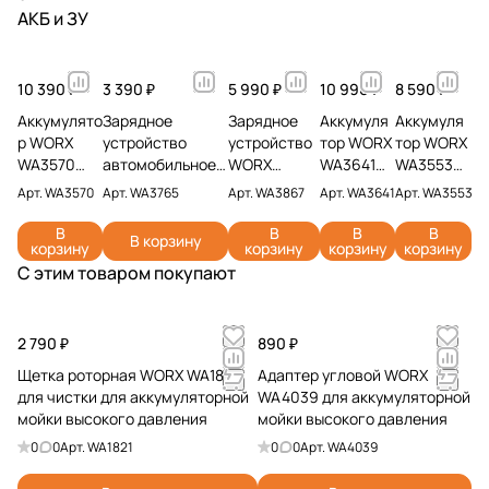
АКБ и ЗУ
10 390 ₽
3 390 ₽
5 990 ₽
10 990 ₽
8 590 ₽
Аккумулято
Зарядное
Зарядное
Аккумуля
Аккумуля
р WORX
устройство
устройство
тор WORX
тор WORX
WA3570
автомобильное
WORX
WA3641
WA3553
PRO 20V
WORX WA3765
WA3867 20V
20V 6Ач
20V 4Ач
Арт.
WA3570
Арт.
WA3765
Арт.
WA3867
Арт.
WA3641
Арт.
WA3553
5Ач
20V 2А
6А
В
В
В
В
В корзину
корзину
корзину
корзину
корзину
С этим товаром покупают
2 790 ₽
890 ₽
Щетка роторная WORX WA1821
Адаптер угловой WORX
для чистки для аккумуляторной
WA4039 для аккумуляторной
мойки высокого давления
мойки высокого давления
0
0
Арт.
WA1821
0
0
Арт.
WA4039