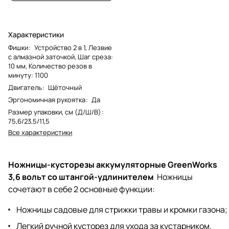
Характеристики
Фишки
:
Устройство 2 в 1, Лезвие
с алмазной заточкой, Шаг среза:
10 мм, Количество резов в
минуту: 1100
Двигатель
:
Щёточный
Эргономичная рукоятка
:
Да
Размер упаковки, см (Д/Ш/В)
:
75,6/23,5/11,5
Все характеристики
Ножницы-кусторезы аккумуляторные GreenWorks
3,6 вольт со штангой-удлинителем
Ножницы
сочетают в себе 2 основные функции:
Ножницы садовые для стрижки травы и кромки газона;
Легкий ручной кусторез для ухода за кустарником.