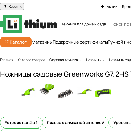
Казань
Акции
Бре
Техника для дома и сада
Каталог
Магазины
Подарочные сертификаты
Ручной ин
Главная
Каталог товаров
Садовая техника
Ножницы
Ножницы садо
Ножницы садовые Greenworks G7,2HS 
Устройство 2 в 1
Лезвие с алмазной заточкой
Уровень