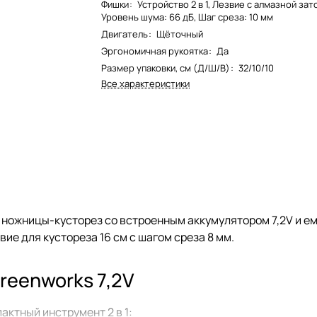
Фишки
:
Устройство 2 в 1, Лезвие с алмазной зат
Уровень шума: 66 дБ, Шаг среза: 10 мм
Двигатель
:
Щёточный
Эргономичная рукоятка
:
Да
Размер упаковки, см (Д/Ш/В)
:
32/10/10
Все характеристики
 ножницы-кусторез со встроенным аккумулятором 7,2V и емк
вие для кустореза 16 см с шагом среза 8 мм.
reenworks 7,2V
ктный инструмент 2 в 1: