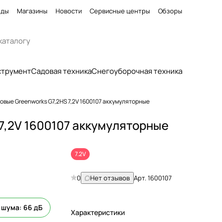
нды
Магазины
Новости
Сервисные центры
Обзоры
струмент
Садовая техника
Снегоуборочная техника
вые Greenworks G7,2HS 7,2V 1600107 аккумуляторные
7,2V 1600107 аккумуляторные
7.2V
0
Нет отзывов
Арт.
1600107
 шума: 66 дБ
Характеристики