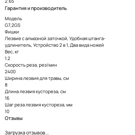
2.65
Гарантия и производитель
Модель
G7,2GS
Фишки
Лезвие с алмазной заточкой, Удобная штанга-
удлинитель, Устройство 2 в 1, Два вида ножей
Вес, кг
1.2
Скорость реза, рез/мин
2400
Ширина лезвия для травы, см
8
Длина лезвия кустореза, см
16
Шаг реза лезвия кустореза, мм
10
Отзывы
Загрузка отзывов...