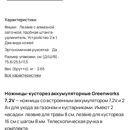
Характеристики
Фишки
:
Лезвие с алмазной
заточкой, Удобная штанга-
удлинитель, Устройство 2 в 1,
Два вида ножей
Эргономичная рукоятка
:
Да
Размер упаковки, см (Д/Ш/В)
:
75,6/23,5/11,5
Вес (брутто), кг
:
2.65
Все характеристики
Ножницы-кусторез аккумуляторные Greenworks
7,2V
— ножницы со встроенным аккумулятором 7,2V и 2
Ач для ухода за газоном и кустарниками. Имеют 2
насадки: лезвие для травы 8 см, лезвие для кустореза
16 см с шагом 8 мм. Телескопическая ручка в
комплекте.