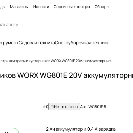
нды
Магазины
Новости
Сервисные центры
Обзоры
струмент
Садовая техника
Снегоуборочная техника
 стрижки травы и кустарников WORX WG801E 20V аккумуляторные
ников WORX WG801E 20V аккумуляторн
0
Нет отзывов
Арт.
WG801E.5
2 Ач аккумулятор и 0,4 А зарядка