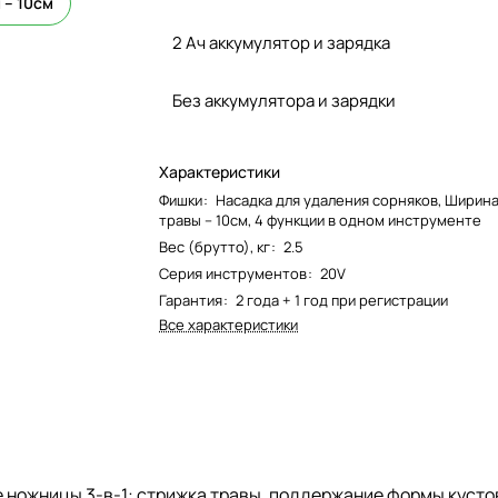
 – 10см
2 Ач аккумулятор и зарядка
Без аккумулятора и зарядки
Характеристики
Фишки
:
Насадка для удаления сорняков, Ширин
травы – 10см, 4 функции в одном инструменте
Вес (брутто), кг
:
2.5
Серия инструментов
:
20V
Гарантия
:
2 года + 1 год при регистрации
Все характеристики
ножницы 3-в-1: стрижка травы, поддержание формы кустов