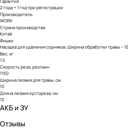
Гарантия
2 года + 1 год при регистрации
Производитель
WORX
Страна производства
Китай
Фишки
Насадка для удаления сорняков, Ширина обработки травы – 1
Вес, кг
1.5
Скорость реза, рез/мин
1150
Ширина лезвия для травы, см
10
Длина лезвия кустореза, см
12
АКБ и ЗУ
Отзывы