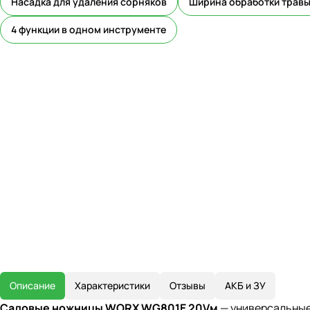
Насадка для удаления сорняков
Ширина обработки травы
4 функции в одном инструменте
Описание
Характеристики
Отзывы
АКБ и ЗУ
Садовые ножницы WORX WG801E 20Vм
— универсальные 