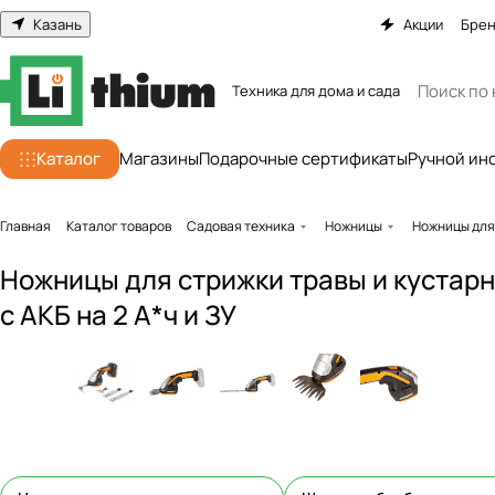
Казань
Акции
Бре
Техника для дома и сада
Каталог
Магазины
Подарочные сертификаты
Ручной ин
Главная
Каталог товаров
Садовая техника
Ножницы
Ножницы для
Ножницы для стрижки травы и кустар
с АКБ на 2 А*ч и ЗУ