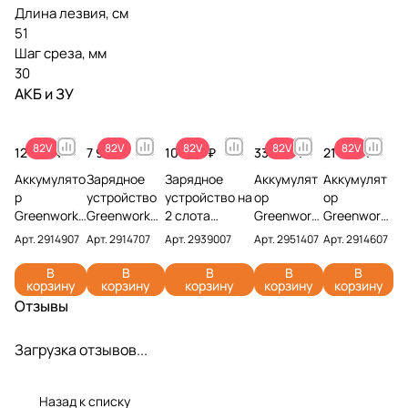
Длина лезвия, см
51
Шаг среза, мм
30
АКБ и ЗУ
82V
82V
82V
82V
82V
12 990 ₽
7 990 ₽
10 990 ₽
33 990 ₽
21 990 ₽
Аккумулято
Зарядное
Зарядное
Аккумулят
Аккумулят
р
устройство
устройство на
ор
ор
Greenworks
Greenworks
2 слота
Greenwork
Greenwork
G82B2 82V
G82C 82V
Greenworks
s G82B8
s G82B5
Арт.
2914907
Арт.
2914707
Арт.
2939007
Арт.
2951407
Арт.
2914607
2914907
2914707 (4
G82C2 82V
82V
82V
(2,5 Ач)
А)
2939007
2951407 (8
2914607 (5
В
В
В
В
В
корзину
корзину
корзину
корзину
корзину
Ач)
Ач)
Отзывы
Загрузка отзывов...
Назад к списку