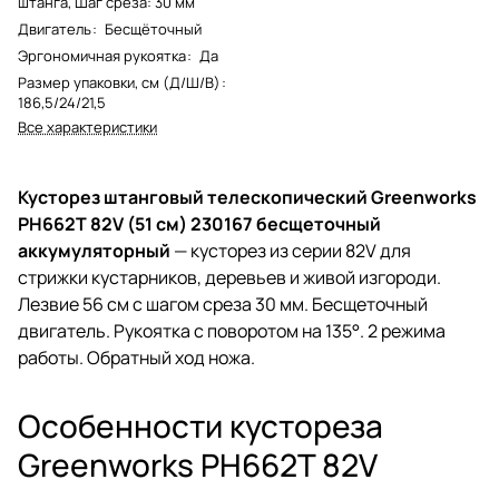
штанга, Шаг среза: 30 мм
Двигатель
:
Бесщёточный
Эргономичная рукоятка
:
Да
Размер упаковки, см (Д/Ш/В)
:
186,5/24/21,5
Все характеристики
Кусторез штанговый телескопический Greenworks
PH662T 82V (51 см) 230167 бесщеточный
аккумуляторный
— кусторез из серии 82V для
стрижки кустарников, деревьев и живой изгороди.
Лезвие 56 см с шагом среза 30 мм. Бесщеточный
двигатель. Рукоятка с поворотом на 135°. 2 режима
работы. Обратный ход ножа.
Особенности кустореза
Greenworks PH662T 82V