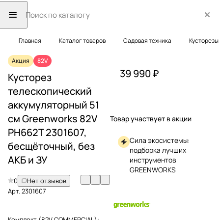
Главная
Каталог товаров
Садовая техника
Кусторезы
Акция
82V
39 990 ₽
Кусторез
телескопический
аккумуляторный 51
см Greenworks 82V
Товар участвует в акции
PH662T 2301607,
Сила экосистемы:
бесщёточный, без
подборка лучших
АКБ и ЗУ
инструментов
GREENWORKS
0
Нет отзывов
Арт.
2301607
Комплект (82V COMMERCIAL):