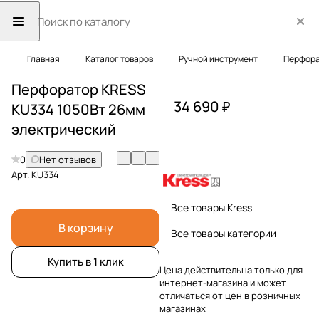
Главная
Каталог товаров
Ручной инструмент
Перфор
Перфоратор KRESS
34 690 ₽
KU334 1050Вт 26мм
электрический
0
Нет отзывов
Арт.
KU334
Все товары Kress
В корзину
Все товары категории
Купить в 1 клик
Цена действительна только для
интернет-магазина и может
отличаться от цен в розничных
магазинах