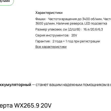
уд/мин
Характеристики
Фишки
:
Частота вращения до 3400 об/мин, Част
3600 уд/мин, Наличие реверса, LED подсветка
Размер упаковки, см (Д/Ш/В)
:
16,4/20,6/6,3
Серия инструментов
:
20V
Гарантия
:
2 года + 1 год при регистрации
Все характеристики
аккумуляторный
— станет вашим надежным помощником в
ерта WX265.9 20V