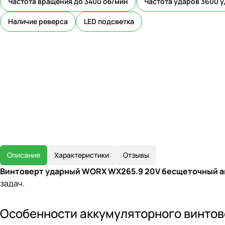
Частота вращения до 3400 об/мин
Частота ударов 3600 
Наличие реверса
LED подсветка
Описание
Характеристики
Отзывы
Винтоверт ударный WORX WX265.9 20V бесщеточный 
задач.
Особенности аккумуляторного винтов