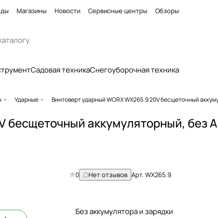
нды
Магазины
Новости
Сервисные центры
Обзоры
струмент
Садовая техника
Снегоуборочная техника
ы
Ударные
Винтоверт ударный WORX WX265.9 20V бесщеточный аккум
V бесщеточный аккумуляторный, без 
0
Нет отзывов
Арт.
WX265.9
Без аккумулятора и зарядки