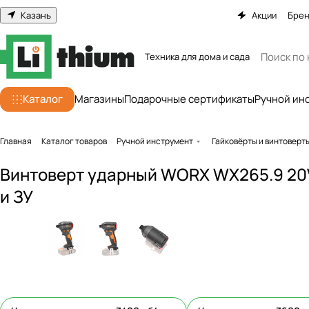
Казань
Акции
Бре
Техника для дома и сада
Каталог
Магазины
Подарочные сертификаты
Ручной ин
Главная
Каталог товаров
Ручной инструмент
Гайковёрты и винтоверт
Винтоверт ударный WORX WX265.9 20
и ЗУ