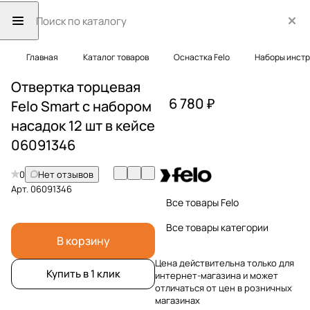
Главная
Каталог товаров
Оснастка Felo
Наборы инст
Отвертка торцевая
6 780 ₽
Felo Smart с набором
насадок 12 шт в кейсе
06091346
0
Нет отзывов
Арт.
06091346
Все товары Felo
Все товары категории
В корзину
Цена действительна только для
Купить в 1 клик
интернет-магазина и может
отличаться от цен в розничных
магазинах