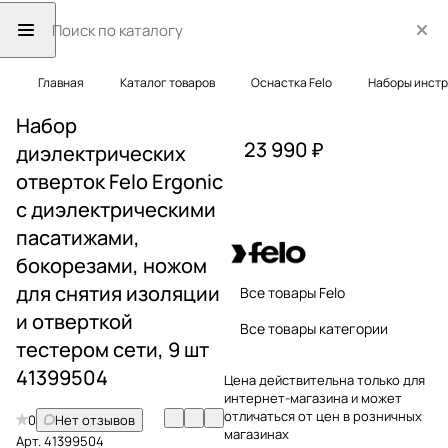
Главная
Каталог товаров
Оснастка Felo
Наборы инст
Набор
23 990 ₽
диэлектрических
отверток Felo Ergonic
с диэлектрическими
пасатижами,
бокорезами, ножом
для снятия изоляции
Все товары Felo
и отверткой
Все товары категории
тестером сети, 9 шт
41399504
Цена действительна только для
интернет-магазина и может
отличаться от цен в розничных
0
Нет отзывов
магазинах
Арт.
41399504