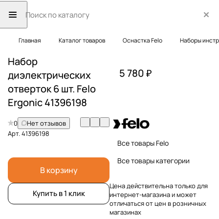
Главная
Каталог товаров
Оснастка Felo
Наборы инст
Набор
5 780 ₽
диэлектрических
отверток 6 шт. Felo
Ergonic 41396198
0
Нет отзывов
Арт.
41396198
Все товары Felo
Все товары категории
В корзину
Цена действительна только для
Купить в 1 клик
интернет-магазина и может
отличаться от цен в розничных
магазинах