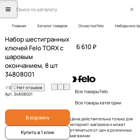
Главная
Каталог товаров
Оснастка Felo
Наборы инст
Набор шестигранных
6 610 ₽
ключей Felo TORX с
шаровым
окончанием, 8 шт
34808001
0
Нет отзывов
Все товары Felo
Арт.
34808001
Все товары категории
В корзину
Цена действительна только для
интернет-магазина и может
отличаться от цен в розничных
Купить в 1 клик
магазинах