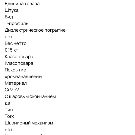
Единица товара
Штука
Вид
T-профиль
Диэлектрическое покрытие
нет
Вес нетто
0.15 кг
Класс товара
Класс товара
Покрытие
хромванадиевый
Материал
CrMoV
С шаровым окончанием
да
Тип
Torx
Шарнирный механизм
нет