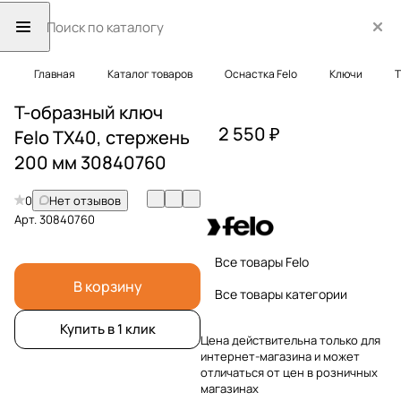
Главная
Каталог товаров
Оснастка Felo
Ключи
Т
Т-образный ключ
2 550 ₽
Felo TX40, стержень
200 мм 30840760
0
Нет отзывов
Арт.
30840760
Все товары Felo
В корзину
Все товары категории
Купить в 1 клик
Цена действительна только для
интернет-магазина и может
отличаться от цен в розничных
магазинах