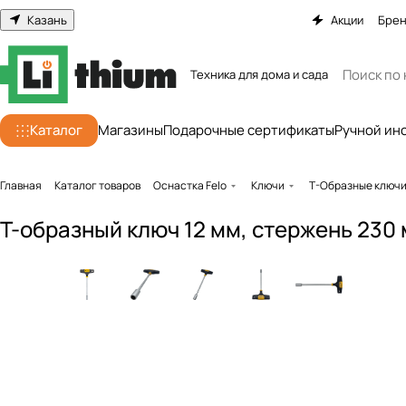
Казань
Акции
Бре
Техника для дома и сада
Каталог
Магазины
Подарочные сертификаты
Ручной ин
Главная
Каталог товаров
Оснастка Felo
Ключи
Т-Образные ключ
Т-образный ключ 12 мм, стержень 230 