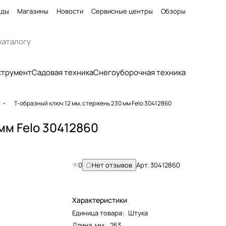
нды
Магазины
Новости
Сервисные центры
Обзоры
струмент
Садовая техника
Снегоуборочная техника
и
Т-образный ключ 12 мм, стержень 230 мм Felo 30412860
мм Felo 30412860
0
Нет отзывов
Арт.
30412860
Характеристики
Единица товара
:
Штука
Длина, мм
:
263