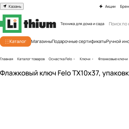
Казань
Акции
Бре
Техника для дома и сада
Каталог
Магазины
Подарочные сертификаты
Ручной ин
Главная
Каталог товаров
Оснастка Felo
Ключи
Флажковые ключи
Флажковый ключ Felo TX10x37, упаковк