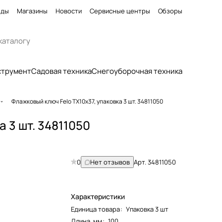
нды
Магазины
Новости
Сервисные центры
Обзоры
струмент
Садовая техника
Снегоуборочная техника
Флажковый ключ Felo TX10x37, упаковка 3 шт. 34811050
а 3 шт. 34811050
0
Нет отзывов
Арт.
34811050
Характеристики
Единица товара
:
Упаковка 3 шт
Длина, мм
:
100