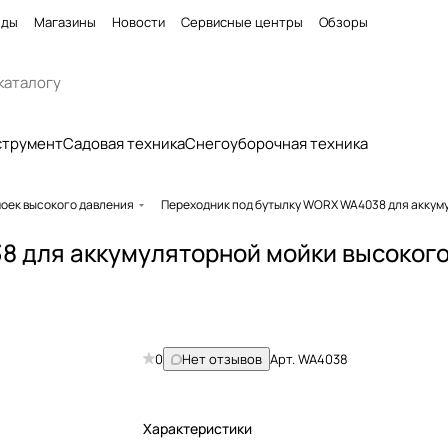
нды
Магазины
Новости
Сервисные центры
Обзоры
струмент
Садовая техника
Снегоуборочная техника
моек высокого давления
Переходник под бутылку WORX WA4038 для аккум
8 для аккумуляторной мойки высоког
0
Нет отзывов
Арт.
WA4038
Характеристики