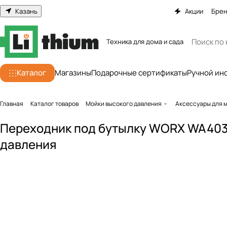
Казань
Акции
Бре
Техника для дома и сада
Каталог
Магазины
Подарочные сертификаты
Ручной ин
Главная
Каталог товаров
Мойки высокого давления
Аксессуары для 
Переходник под бутылку WORX WA403
давления