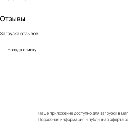
Мойка высокого давления WORX WG633E 20V 56бар бес
аккумуляторная
Отзывы
Загрузка отзывов...
Назад к списку
Наше приложение доступно для загрузки в мага
Подробная информация и публичная оферта р