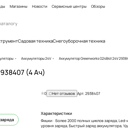
нды
Магазины
Новости
Сервисные центры
Обзоры
струмент
Садовая техника
Снегоуборочная техника
уляторы
Аккумуляторы 24V
Аккумулятор Greenworks G24B4II 24V 29384
938407 (4 Ач)
0
Нет отзывов
Арт.
2938407
Характеристики
 заряда
Фишки
:
Более 2000 полных циклов заряда, Led-
уровня заряда, Быстрый заряд аккумулятора, У