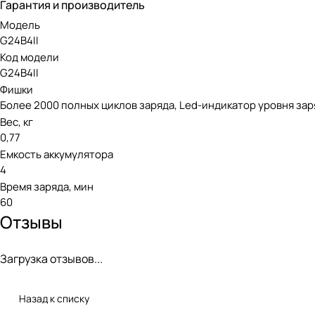
Гарантия и производитель
которой представлены инструменты для любых бытовых ра
Модель
G24B4II
Код модели
G24B4II
Фишки
Более 2000 полных циклов заряда, Led-индикатор уровня зар
Вес, кг
0,77
Емкость аккумулятора
4
Время заряда, мин
60
Отзывы
Загрузка отзывов...
Назад к списку