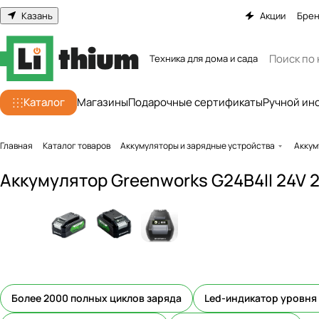
Казань
Акции
Бре
Техника для дома и сада
Каталог
Магазины
Подарочные сертификаты
Ручной ин
Главная
Каталог товаров
Аккумуляторы и зарядные устройства
Аккум
Аккумулятор Greenworks G24B4II 24V 2
Более 2000 полных циклов заряда
Led-индикатор уровня