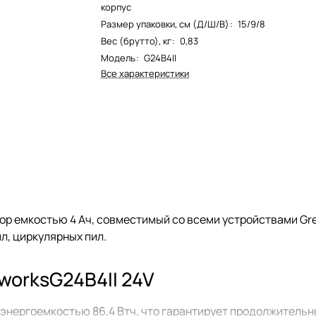
корпус
Размер упаковки, см (Д/Ш/В)
:
15/9/8
Вес (брутто), кг
:
0,83
Модель
:
G24B4II
Все характеристики
ор емкостью 4 Ач, совместимый со всеми устройствами Gr
л, циркулярных пил.
worksG24B4II 24V
 энергоемкостью 86,4 Втч, что гарантирует продолжительн