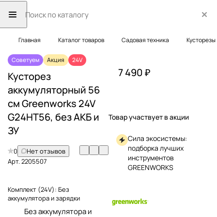
Главная
Каталог товаров
Садовая техника
Кусторезы
Советуем
Акция
24V
7 490 ₽
Кусторез
аккумуляторный 56
см Greenworks 24V
G24HT56, без АКБ и
Товар участвует в акции
ЗУ
Сила экосистемы:
подборка лучших
0
Нет отзывов
инструментов
Арт.
2205507
GREENWORKS
Комплект (24V):
Без
аккумулятора и зарядки
Без аккумулятора и