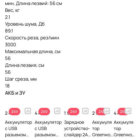
мин, Длина лезвий: 56 см
Вес, кг
2.1
Уровень шума, Дб
89.1
Скорость реза, рез/мин
3000
Максимальная длина, см
56
Длина лезвия, см
56
Шаг среза, мм
18
АКБ и ЗУ
24V
24V
24V
24V
24V
2 490 ₽
4 490 ₽
1 990 ₽
2 990 ₽
4 491 ₽
Аккумулятор
Аккумулятор
Зарядное
Аккумуля
Аккумуля
с USB
с USB
устройство-
тор
тор
разъемом
разъемом
слайдер 2А
Greenwor
Greenwor