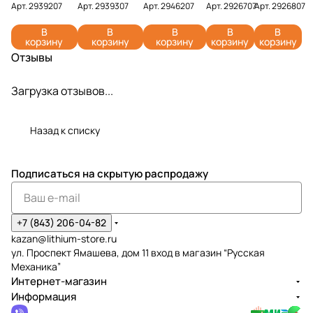
Greenworks
Greenworks
Greenworks
ks G24B2
ks G24B4
Арт.
2939207
Арт.
2939307
Арт.
2946207
Арт.
2926707
Арт.
2926807
G24USB2 24V
G24USB4 24V
G24UC2 24V
24V
24V
2939207 (2
2939307 (4
2946207
2926707
2926807
В
В
В
В
В
корзину
корзину
корзину
корзину
корзину
Ач)
Ач)
(2 Ач)
(4 Ач)
Отзывы
Загрузка отзывов...
Назад к списку
Подписаться
на скрытую распродажу
+7 (843) 206-04-82
kazan@lithium-store.ru
ул. Проспект Ямашева, дом 11 вход в магазин “Русская
Механика”
Интернет-магазин
Информация