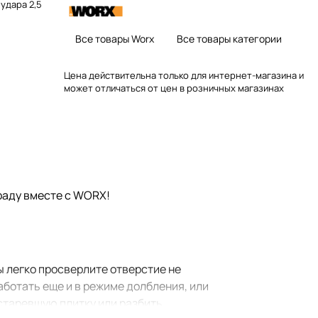
удара 2,5
Все товары Worx
Все товары категории
Цена действительна только для интернет-магазина и
может отличаться от цен в розничных магазинах
раду вместе c WORX!
 легко просверлите отверстие не
аботать еще и в режиме долбления, или
старевшую плитку или разбить