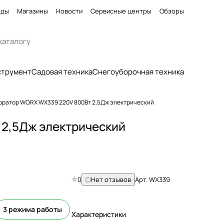
нды
Магазины
Новости
Сервисные центры
Обзоры
струмент
Садовая техника
Снегоуборочная техника
ратор WORX WX339 220V 800Вт 2,5Дж электрический
2,5Дж электрический
0
Нет отзывов
Арт.
WX339
3 режима работы
Характеристики