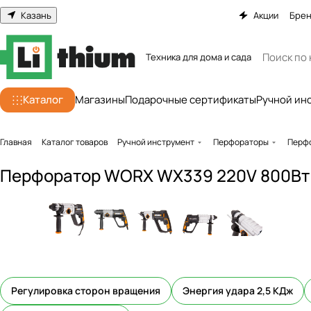
Казань
Акции
Бре
Техника для дома и сада
Каталог
Магазины
Подарочные сертификаты
Ручной ин
Главная
Каталог товаров
Ручной инструмент
Перфораторы
Перфо
Перфоратор WORX WX339 220V 800Вт 
Регулировка сторон вращения
Энергия удара 2,5 КДж