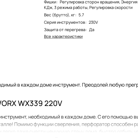
Фишки
:
Регулировка сторон вращения, Энергия 
КДж, 3 режима работы, Регулировка скорости
Вес (брутто), кг
:
5.7
Серия инструментов
:
230V
Защита от перегрева
:
Да
Все характеристики
одимый в каждом доме инструмент. Преодолей любую прег
WORX WX339 220V
струмент, необходимый в каждом доме. С его помощью вы
металле! Помимо функции сверления, перфоратор способен р
 легко даже снести ненужную стену дома, быстро отбить у