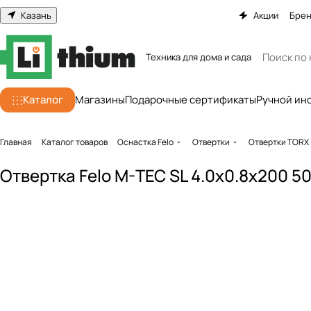
Казань
Акции
Бре
Техника для дома и сада
Каталог
Магазины
Подарочные сертификаты
Ручной ин
Главная
Каталог товаров
Оснастка Felo
Отвертки
Отвертки TORX
Отвертка Felo M-TEC SL 4.0x0.8x200 5