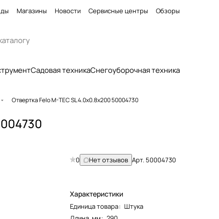
нды
Магазины
Новости
Сервисные центры
Обзоры
струмент
Садовая техника
Снегоуборочная техника
Отвертка Felo M-TEC SL 4.0x0.8x200 50004730
0004730
0
Нет отзывов
Арт.
50004730
Характеристики
Единица товара
:
Штука
Длина, мм
:
290