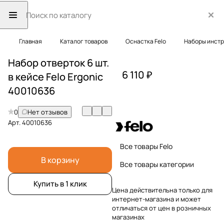
Главная
Каталог товаров
Оснастка Felo
Наборы инст
Набор отверток 6 шт.
6 110 ₽
в кейсе Felo Ergonic
40010636
0
Нет отзывов
Арт.
40010636
Все товары Felo
В корзину
Все товары категории
Купить в 1 клик
Цена действительна только для
интернет-магазина и может
отличаться от цен в розничных
магазинах