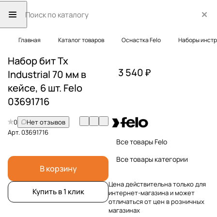
Главная
Каталог товаров
Оснастка Felo
Наборы инст
Набор бит Tx
3 540 ₽
Industrial 70 мм в
кейсе, 6 шт. Felo
03691716
0
Нет отзывов
Арт.
03691716
Все товары Felo
Все товары категории
В корзину
Цена действительна только для
Купить в 1 клик
интернет-магазина и может
отличаться от цен в розничных
магазинах