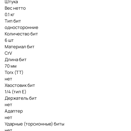
Штука
Вес нетто
0.1 кг
Тип бит
односторонние
Количество бит
6 шт
Материал бит
CrV
Длина бит
70 мм
Torx (TT)
нет
Хвостовик бит
1/4 (тип Е)
Держатель бит
нет
Адаптер
нет
Ударные (торсионные) биты
нет