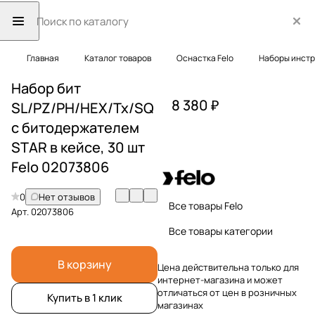
Главная
Каталог товаров
Оснастка Felo
Наборы инст
Набор бит
8 380 ₽
SL/PZ/PH/HEX/Tx/SQ
с битодержателем
STAR в кейсе, 30 шт
Felo 02073806
0
Нет отзывов
Все товары Felo
Арт.
02073806
Все товары категории
В корзину
Цена действительна только для
интернет-магазина и может
отличаться от цен в розничных
Купить в 1 клик
магазинах