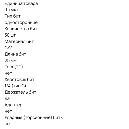
Единица товара
Штука
Тип бит
односторонние
Количество бит
30 шт
Материал бит
CrV
Длина бит
25 мм
Torx (TT)
нет
Хвостовик бит
1/4 (тип С)
Держатель бит
да
Адаптер
нет
Ударные (торсионные) биты
нет