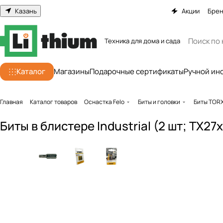
Казань
Акции
Бре
Техника для дома и сада
Каталог
Магазины
Подарочные сертификаты
Ручной ин
Главная
Каталог товаров
Оснастка Felo
Биты и головки
Биты TOR
Биты в блистере Industrial (2 шт; TX27