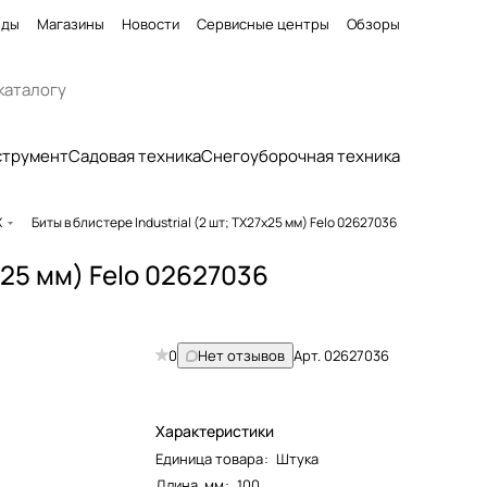
нды
Магазины
Новости
Сервисные центры
Обзоры
струмент
Садовая техника
Снегоуборочная техника
X
Биты в блистере Industrial (2 шт; TX27x25 мм) Felo 02627036
x25 мм) Felo 02627036
0
Нет отзывов
Арт.
02627036
Характеристики
Единица товара
:
Штука
Длина, мм
:
100