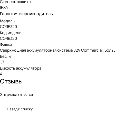
В зависимости от уровня заряда и температуры аккумулят
Степень защиты
характеристиках.
IPX4
Гарантия и производитель
Рекомендуемая температура окружающей среды во время за
Модель
зарядка аккумуляторной батареи и при отрицательных темпе
CORE320
Код модели
Обратите внимание, что Greenworks оставляет за собой пр
CORE320
Фишки
Аккумуляторная линейка Greenwo
Сверхмощная аккумуляторная система 82V Commercial, Больш
Вес, кг
Аккумулятор 82V совместим с устройствами линейки Green
1,7
коммерческого использования, так и для работ на частных 
Емкость аккумулятора
4
Отзывы
Загрузка отзывов...
Назад к списку