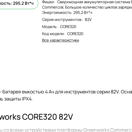
Фишки
:
Сверхмощная аккумуляторная система 
ость: 295,2 Вт*ч
Commercial, Большое количество циклов зарядк
Энергоемкость: 295,2 Вт*ч
Серия инструментов
:
82V
Модель
:
CORE320
Код модели
:
CORE320
Все характеристики
 Батарея емкостью 4 Ач для инструментов серии 82V. Ос
ь защиты IPX4.
works CORE320 82V
ы со всеми устройствами платформы Greenworks Commercia