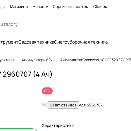
нды
Магазины
Новости
Сервисные центры
Обзоры
струмент
Садовая техника
Снегоуборочная техника
уляторы
Аккумуляторы 82V
Аккумулятор Greenworks CORE320 82V 296
 2960707 (4 Ач)
82V
0
Нет отзывов
Арт.
2960707
Характеристики