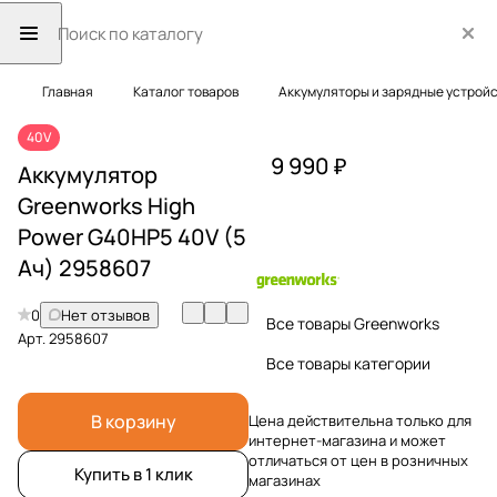
Главная
Каталог товаров
Аккумуляторы и зарядные устрой
40V
9 990 ₽
Аккумулятор
Greenworks High
Power G40HP5 40V (5
Ач) 2958607
0
Нет отзывов
Все товары Greenworks
Арт.
2958607
Все товары категории
В корзину
Цена действительна только для
интернет-магазина и может
отличаться от цен в розничных
Купить в 1 клик
магазинах