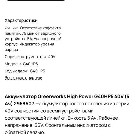
Характеристики
Фишки
:
Отсутствие «эффекта
памяти», 75 мин от зарядного
устройства 5А, Ударопрочный
корпус, Индикатор уровня
заряда
Серия инструментов
:
40V
Модель
:
G40HP5
Код модели
:
G40HP5
Все характеристики
Аккумулятор Greenworks High Power G40HP5 40V (5
Ач) 2958607
—аккумулятор нового поколения из серии
40V совместим со всеми устройствами
соответствующей линейки. Емкость 5 Ач. Рабочее
напряжение: 36V. Фронтальным индикатором с
обратной связью.